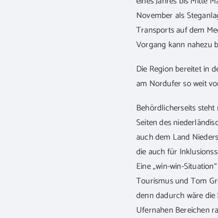
eines Jahres bis Mitte 
November als Steganlage
Transports auf dem Me
Vorgang kann nahezu bel
Die Region bereitet in 
am Nordufer so weit v
Behördlicherseits steh
Seiten des niederländis
auch dem Land Nieders
die auch für Inklusions
Eine „win-win-Situation
Tourismus und Tom Gret
denn dadurch wäre die 
Ufernahen Bereichen ras