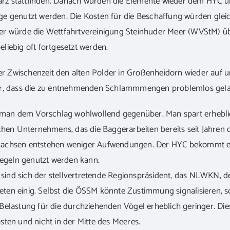
März stattfinden. Danach würden die Elemente wieder dem HYC ü
 genutzt werden. Die Kosten für die Beschaffung würden gleich
er würde die Wettfahrtvereinigung Steinhuder Meer (WVStM) ü
iebig oft fortgesetzt werden.
der Zwischenzeit den alten Polder in Großenheidorn wieder auf
or, dass die zu entnehmenden Schlammmengen problemlos gela
t man dem Vorschlag wohlwollend gegenüber. Man spart erhebli
chen Unternehmens, das die Baggerarbeiten bereits seit Jahren 
achsen entstehen weniger Aufwendungen. Der HYC bekommt ei
segeln genutzt werden kann.
“ sind sich der stellvertretende Regionspräsident, das NLWKN, 
en einig. Selbst die ÖSSM könnte Zustimmung signalisieren, so
Belastung für die durchziehenden Vögel erheblich geringer. Di
ten und nicht in der Mitte des Meeres.