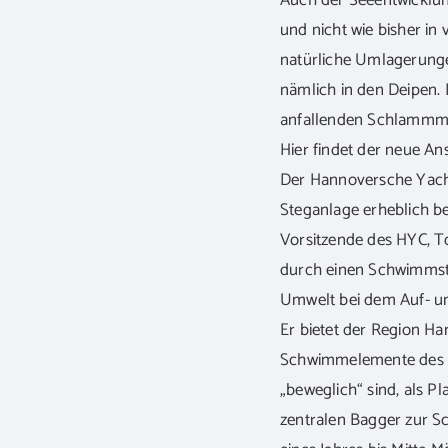
Auch der Seeentwicklun
und nicht wie bisher in
natürliche Umlagerunge
nämlich in den Deipen. 
anfallenden Schlammma
Hier findet der neue Ans
Der Hannoversche Yacht
Steganlage erheblich be
Vorsitzende des HYC, T
durch einen Schwimmste
Umwelt bei dem Auf- un
Er bietet der Region Ha
Schwimmelemente des St
„beweglich“ sind, als P
zentralen Bagger zur