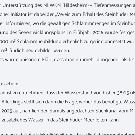
der Unterstützung des NLWKN (Hildesheim) – Tiefenmessungen 
her Initiator ist dabei der „Verein zum Erhalt des Steinhuder M
r informieren, wo die gewaltigen Schlammmengen im Steinhuder
ung des Seeentwicklungsplans im Frühjahr 2026 wurde festgestel
00 m³ Schlammneubildung erheblich zu gering angesetzt wur
m³ jährlich neu gebildet werden.
ms wurde unisono erklärt, dass man nunmehr dringender als 
ussehen:
n ist zu entnehmen, dass der Wasserstand von bisher 38,05 ü
Allerdings stellt sich dann die Frage, woher das benötigte Was
s 2025 auf, nämlich den damals angedachten Stichkanal vom Mit
zusätzliches Wasser in das Steinhuder Meer leiten kann.