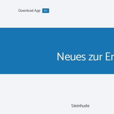
Zum
Inhalt
Download App
iOS
springen
Neues zur E
Steinhude