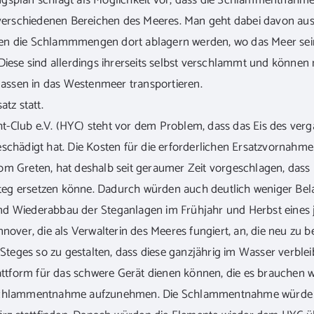
gsplan schlägt als Möglichkeit vor, dass die Schlammentnahme 
 verschiedenen Bereichen des Meeres. Man geht dabei davon aus
n die Schlammmengen dort ablagern werden, wo das Meer seine 
Diese sind allerdings ihrerseits selbst verschlammt und können n
ssen in das Westenmeer transportieren.
atz statt.
-Club e.V. (HYC) steht vor dem Problem, dass das Eis des ver
schädigt hat. Die Kosten für die erforderlichen Ersatzvornahme
om Greten, hat deshalb seit geraumer Zeit vorgeschlagen, dass
g ersetzen könne. Dadurch würden auch deutlich weniger Bela
d Wiederabbau der Steganlagen im Frühjahr und Herbst eines j
nnover, die als Verwalterin des Meeres fungiert, an, die neu zu 
eges so zu gestalten, dass diese ganzjährig im Wasser verbleib
lattform für das schwere Gerät dienen können, die es brauchen
 Schlammentnahme aufzunehmen. Die Schlammentnahme würde