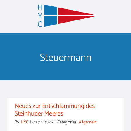
Zum
Inhalt
springen
Steuermann
Neues zur Entschlammung des
Steinhuder Meeres
By
HYC
|
01.04.2026
|
Categories:
Allgemein